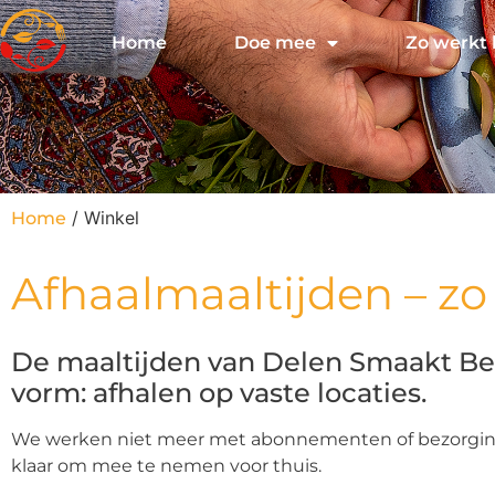
Home
Doe mee
Zo werkt 
/ Winkel
Home
Afhaalmaaltijden – zo 
De maaltijden van Delen Smaakt Bet
vorm: afhalen op vaste locaties.
We werken niet meer met abonnementen of bezorging.
klaar om mee te nemen voor thuis.