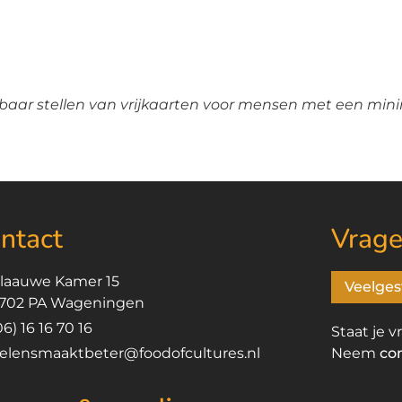
baar stellen van vrijkaarten voor mensen met een m
ntact
Vrage
laauwe Kamer 15
Veelges
702 PA Wageningen
06) 16 16 70 16
Staat je v
elensmaaktbeter@foodofcultures.nl
Neem
co