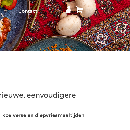
Contact
 nieuwe, eenvoudigere
r
koelverse en diepvriesmaaltijden
,